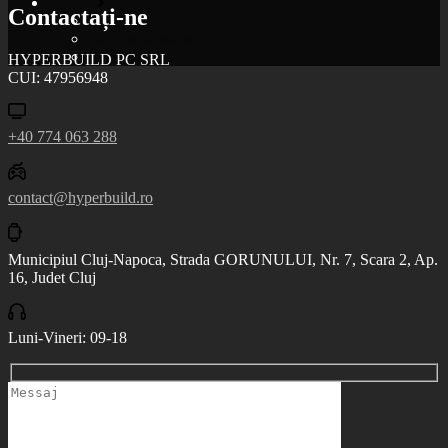
Contact
Contactați-ne
Despre Noi
Valori si Misiune
Contact
HYPERBUILD PC SRL
CUI: 47956948
+40 774 063 288
contact@hyperbuild.ro
Municipiul Cluj-Napoca, Strada GORUNULUI, Nr. 7, Scara 2, Ap.
16, Judet Cluj
Luni-Vineri: 09-18