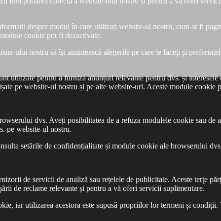
 funcționarea corectă a website-ului nostru și pentru a vă oferi servici
ții despre modul în care utilizați website-ul nostru, cum ar fi paginile 
 module cookie pot fi dezactivate.
e-ului nostru să își amintească alegerile pe care le faceți și preferințel
utilizate pentru a furniza anunțuri relevante pentru dvs. și interesele dv
ișate pe website-ul nostru și pe alte website-uri. Aceste module cookie p
rowserului dvs. Aveți posibilitatea de a refuza modulele cookie sau de a 
s. pe website-ul nostru.
sulta setările de confidențialitate și module cookie ale browserului dvs
izorii de servicii de analiză sau rețelele de publicitate. Aceste terțe pă
ișării de reclame relevante și pentru a vă oferi servicii suplimentare.
okie, iar utilizarea acestora este supusă propriilor lor termeni și condiții