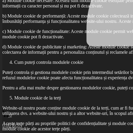
a) Module cookie necesare: Acestea sunt module cookie esențiale pentru
informații cu caracter personal și nu pot fi dezactivate.
b) Module cookie de performanță: Aceste module cookie colectează informa
îmbunătăți performanța și funcționalitatea website-ului nostru. Aceste
c) Module cookie de funcționalitate: Aceste module cookie permit websit
module cookie pot fi dezactivate.
d) Module cookie de publicitate și marketing: Aceste module cookie sunt 
colectarea de informații pentru a personaliza conținutul și reclamele af
Cum puteți controla modulele cookie
Puteți controla și gestiona modulele cookie prin intermediul setărilor b
refuzul modulelor cookie poate afecta funcționalitatea și experiența dv
Pentru a afla mai multe despre gestionarea modulelor cookie, puteți con
Module cookie de la terți
Website-ul nostru poate conține module cookie de la terți, cum ar fi furn
utilizarea dvs. a website-ului nostru și a altor website-uri, în scopul af
0
Aceste terțe părți au propriile politici de confidențialitate și module co
0,00
RON
module cookie ale acestor terțe părți.