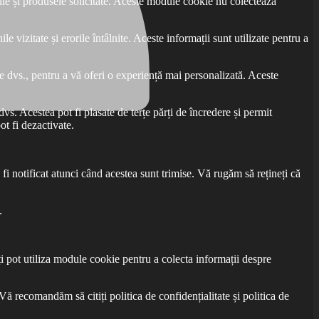
ile și produsele solicitate. Aceste module cookie nu colectează
vizitate și erorile întâlnite. Aceste informații sunt utilizate pentru a
e dvs., pentru a vă oferi o experiență mai personalizată. Aceste
s. Acestea pot fi plasate de terțe părți de încredere și permit
ot fi dezactivate.
fi notificat atunci când acestea sunt trimise. Vă rugăm să rețineți că
.
rți pot utiliza module cookie pentru a colecta informații despre
. Vă recomandăm să citiți politica de confidențialitate și politica de