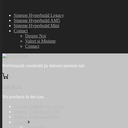
Sisteme Hyperbuild Legacy
Sisteme Hyperbuild AM5
Sisteme Hyperbuild Mini
Contact
Despre Noi
Valori si Misiune
Contact
Performanță construită pe măsura pasiunii tale
0
0,00
RON
No products in the cart.
Sisteme Hyperbuild Legacy
Sisteme Hyperbuild AM5
Sisteme Hyperbuild Mini
Contact
Despre Noi