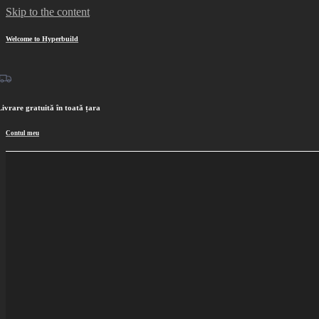
Skip to the content
Acum plata in 3
Welcome to Hyperbuild
Livrare gratuită în toată țara
Contul meu