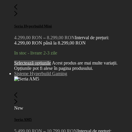
Seria Hyperbuild Mini
4.299,00
RON
–
8.299,00
RON
Interval de prețuri:
4.299,00 RON până la 8.299,00 RON
In stoc - livrare 2-3 zile
Selectează opțiunile
Acest produs are mai multe variații.
Opțiunile pot fi alese în pagina produsului.
Sisteme Hyperbuild Gaming
New
Seria AM5
5.499,00
RON
–
10.799,00
RON
Interval de prețuri: