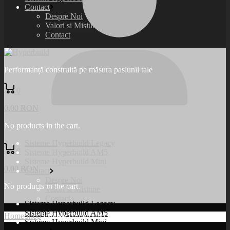
Contact
Despre Noi
Valori si Misiune
Contact
Performanță construită pe măsura pasiunii tale
0
0,00
RON
No products in the cart.
Sisteme Hyperbuild Legacy
0
Sisteme Hyperbuild AM5
Sisteme Hyperbuild Mini
0,00
RON
Contact
Despre Noi
No products in the cart.
Valori si Misiune
Contact
Sisteme Hyperbuild Legacy
Sisteme Hyperbuild AM5
Home
Shop
Sisteme Hyperbuild Gaming
Sisteme Hyperbuild Mini