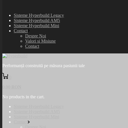
Sisteme Hyperbuild Legacy
Sisteme Hyperbuild AM5
Sisteme Hyperbuild Mini
Contact
Despre Noi
Valori si Misiune
Contact
Performanță construită pe măsura pasiunii tale
0
0,00
RON
No products in the cart.
Sisteme Hyperbuild Legacy
Sisteme Hyperbuild AM5
Sisteme Hyperbuild Mini
Contact
Despre Noi