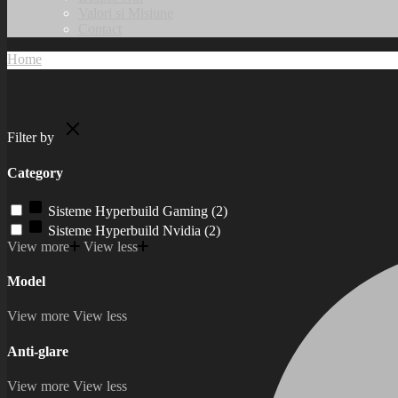
Valori si Misiune
Contact
Home
Standard
Filter by
Category
Sisteme Hyperbuild Gaming
(2)
Sisteme Hyperbuild Nvidia
(2)
View more
View less
Model
View more
View less
Anti-glare
View more
View less