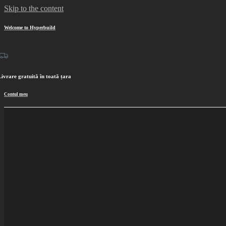
Skip to the content
Acum plata in 3
Welcome to Hyperbuild
Livrare gratuită în toată țara
Contul meu